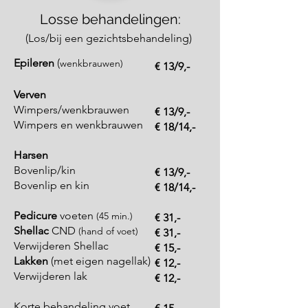
Losse behandelingen:
(L
os/bij een gezichtsbehandeling)
Epileren
(
wenkbrauwen)
€
13/9,-
Verven
Wimpers/wenkbrauwen
€ 13/9,-
Wimpers en wenkbrauwen
€ 18/14,-
H
arsen
Bovenlip/kin
€ 13/9,-
Bovenlip en kin
€ 18/14,-
Pedicure
voeten
(45 min.)
€ 31,-
Shell
ac
CND
(hand of v
oet)
€ 31,-
Verwijderen Shellac
€ 15,-
Lakken
(met eigen nagellak)
€ 12,-
Verwijderen lak
​€ 12,-
Korte behandeling voet