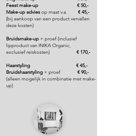
Feest
make-up
€ 50,-
Make-up advies
op maat v.a.
€ 45,-
(bij aankoop van een product vervallen
deze kosten)
Bruidsmake-up
+ proef (inclusief
lipproduct van INIKA Organic,
exclusief reiskosten)
€ 170
,-
Haarstyling
€ 45,-
Bruidshaarstyling
+ proef
€ 90,-
(alleen mogelijk in combinatie met make-
up)