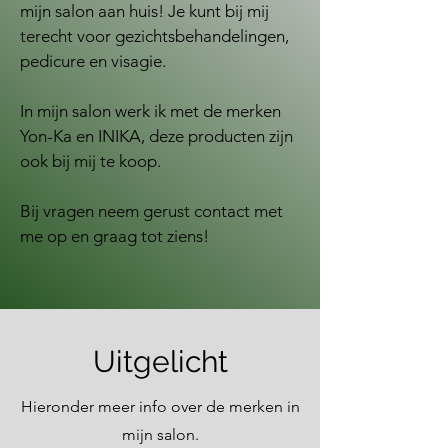
mijn salon aan huis! Je kunt bij mij
terecht voor gezichtsbehandelingen,
pedicure en visagie.
In mijn salon werk ik met de merken
Yon-Ka en INIKA, deze producten zijn
ook bij mij te koop.
Bij vragen neem gerust contact met
me op en graag tot ziens!
Uitgelicht
Hieronder meer info over de merken in
mijn salon.